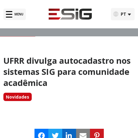
Soluções
PT
MENU
English
Clientes
Depoimentos
UFRR divulga autocadastro nos
Notícias
sistemas SIG para comunidade
Sistemas SIG – 20 anos
acadêmica
Novidades