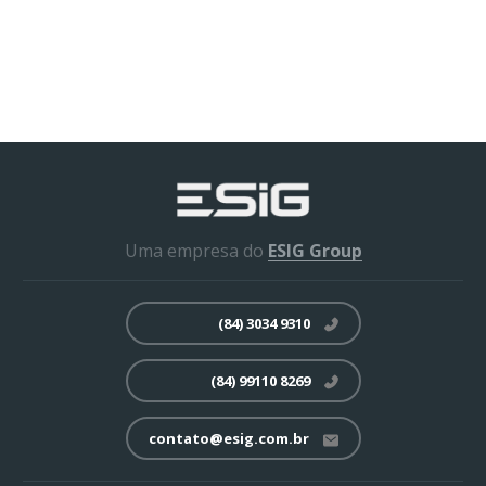
Uma empresa do
ESIG Group
(84) 3034 9310
(84) 99110 8269
contato@esig.com.br