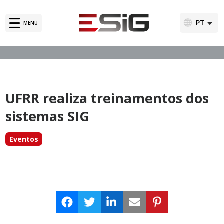
Soluções
PT
MENU
English
Clientes
Depoimentos
UFRR realiza treinamentos dos
Notícias
sistemas SIG
Sistemas SIG – 20 anos
Eventos