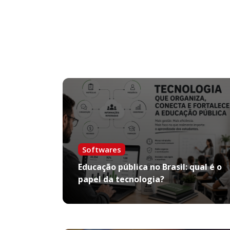
SIGAA se mostrou como um sistema que
atendia essas necessidades e neste
momento pandêmico foi o responsável p
suportar as ações pedagógicas da
UNEMAT, minimizando o impacto e o
prejuízo para toda comunidade acadêmic
Softwares
Educação pública no Brasil: qual é o
papel da tecnologia?