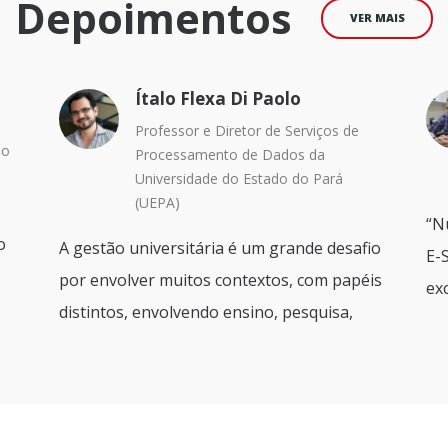
Depoimentos
VER MAIS
Ítalo Flexa Di Paolo
Professor e Diretor de Serviços de
ão
Processamento de Dados da
o
Universidade do Estado do Pará
(UEPA)
“N
o
A gestão universitária é um grande desafio
E-
por envolver muitos contextos, com papéis
exc
distintos, envolvendo ensino, pesquisa,
 de
extensão e gestão, com técnicos
administrativos e docentes, em diferentes
iva
regiões do Estado, a da
multidisciplinaridade de diversas áreas de