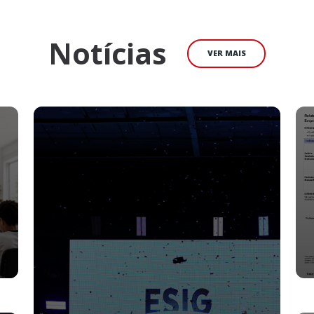
conhecimento com seus desafios próprios
de desenvolvimento e infraestrutura.
Notícias
VER MAIS
or
Gerenciar os processos universitários
requer uma ferramenta robusta e flexível
para se adaptar a diferentes contextos, mas
a.
também de um grande apoio da
comunidade interna de seguir um caminho
virtuoso e coletivo. As ferramentas SIG
chegam com alto valor reputacional de
boas práticas, ajudando a alcançar mais
rapidamente o sucesso nesses desafios.