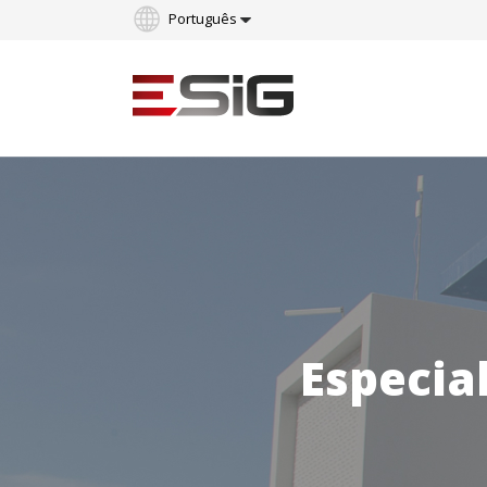
Português
English
Especia