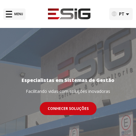
Soluções
PT
MENU
English
Clientes
Depoimentos
Notícias
Sistemas SIG – 20 anos
Especialistas em Sistemas de Gestão
Facilitando vidas com soluções inovadoras
CONHECER SOLUÇÕES