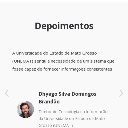
Depoimentos
A Universidade do Estado de Mato Grosso
(UNEMAT) sentiu a necessidade de um sistema que
fosse capaz de fornecer informações consistentes
e que pudesse de fato colaborar com o
‹
›
planejamento e as tomadas de decisão de forma
mais assertiva e consistente da gestão
Dhyego Silva Domingos
universitária. O SIGAA se mostrou como um sistema
Brandão
que atendia essas necessidades e neste momento
Diretor de Tecnologia da Informação
pandêmico foi o responsável por suportar as ações
da Universidade do Estado de Mato
pedagógicas da UNEMAT, minimizando o impacto e
Grosso (UNEMAT)