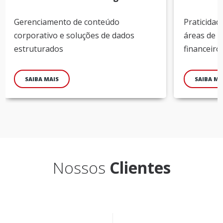
Gerenciamento de conteúdo
Praticida
corporativo e soluções de dados
áreas de p
estruturados
financeiro
SAIBA MAIS
SAIBA MA
Nossos
Clientes