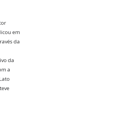
tor
clicou em
ravés da
ivo da
om a
Lato
teve