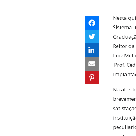
Nesta qui
Sistema 
Graduaçã
Reitor da
Luiz Mell
Prof. Ced
implanta
Na abertu
brevement
satisfaç
instituiç
peculiar