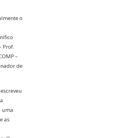
ialmente o
ífico
 Prof.
RCOMP –
denador de
descreveu
 a
ra uma
e as