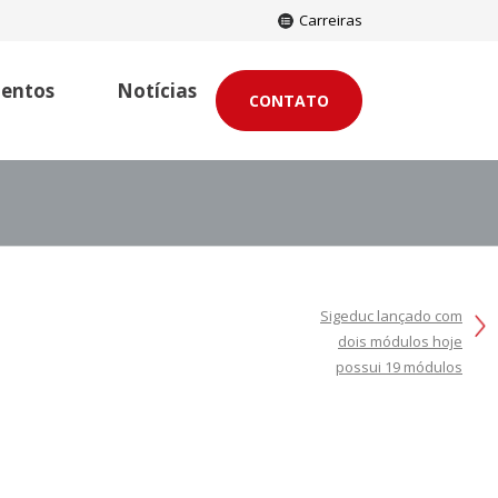
Carreiras
entos
Notícias
CONTATO
Sistemas SIG – 20 anos
Sigeduc lançado com
dois módulos hoje
possui 19 módulos