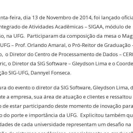
nta-feira, dia 13 de Novembro de 2014, foi lançado ofic
Integrado de Atividades Acadêmicas – SIGAA, módulo de
o, na UFG. Participaram da composição da mesa o Magn
 UFG – Prof. Orlando Amaral, o Pró-Reitor de Graduação –
o, o Diretor do Centro de Processamento de Dados – CE
ric, o Diretor da SIG Software – Gleydson Lima e o Coor
ção SIG-UFG, Dannyel Fonseca.
ra do evento o diretor da SIG Software, Gleydson Lima, 
e a empresa, sua área de atuação e clientes e ressaltou
ão de estar participando deste momento de inovação pa
ão do porte e importância da UFG. Explicitou também qu
idades de cada universidade representam um desafio na