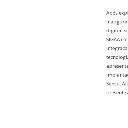
Após expl
inaugural
digitou s
SIGAA e e
integraç
tecnologi
apresent
implantaç
Sensu. Al
presente 