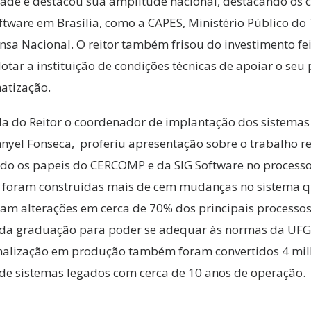
ade e destacou sua amplitude nacional, destacando os c
ftware em Brasília, como a CAPES, Ministério Público do
nsa Nacional. O reitor também frisou do investimento fei
tar a instituição de condições técnicas de apoiar o seu
atização.
la do Reitor o coordenador de implantação dos sistemas
yel Fonseca, proferiu apresentação sobre o trabalho re
do os papeis do CERCOMP e da SIG Software no processo
e foram construídas mais de cem mudanças no sistema 
am alterações em cerca de 70% dos principais processo
 da graduação para poder se adequar às normas da UFG.
nalização em produção também foram convertidos 4 mil
 de sistemas legados com cerca de 10 anos de operação.