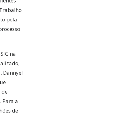
lientes
 Trabalho
to pela
 processo
 SIG na
alizado,
. Dannyel
que
s de
 Para a
hões de