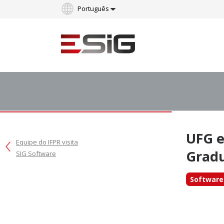
Português
English
UFG e
Equipe do IFPR visita
Grad
SIG Software
Software