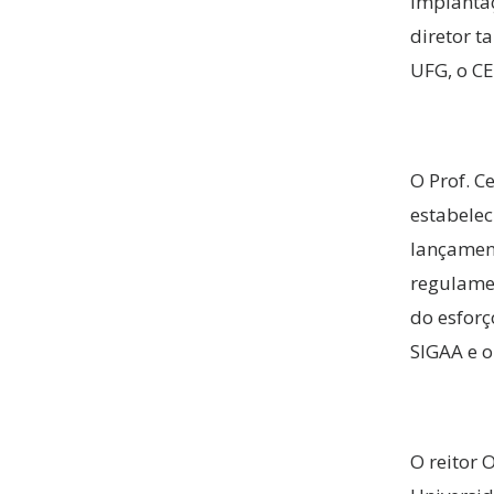
implanta
diretor t
UFG, o CE
O Prof. C
estabelec
lançament
regulamen
do esforç
SIGAA e o
O reitor 