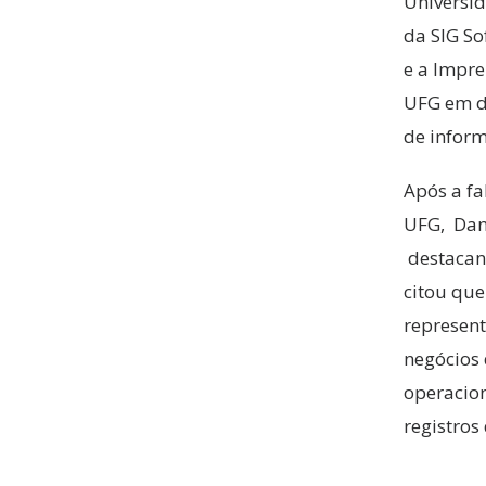
Universid
da SIG So
e a Impre
UFG em do
de inform
Após a fa
UFG, Dann
destacan
citou qu
represent
negócios
operacio
registros