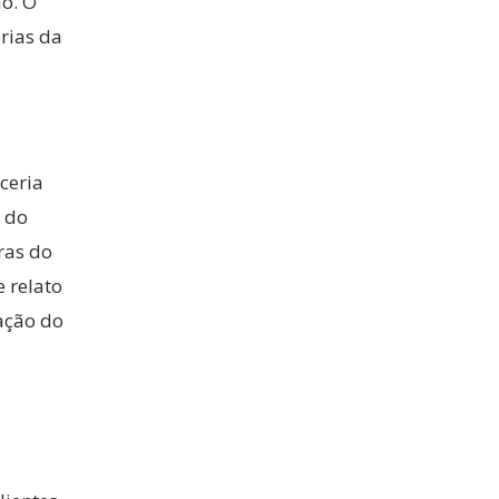
o. O
orias da
ceria
a do
ras do
 relato
ação do